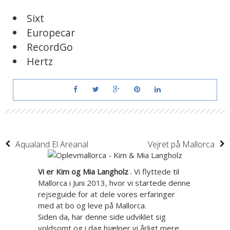
Sixt
Europecar
RecordGo
Hertz
Forrige indlæg
Næste indlæg
Aqualand El Areanal
Vejret på Mallorca
Vi er Kim og Mia Langholz
. Vi flyttede til
Mallorca i Juni 2013, hvor vi startede denne
rejseguide for at dele vores erfaringer
med at bo og leve på Mallorca.
Siden da, har denne side udviklet sig
voldsomt og i dag hjælper vi årligt mere